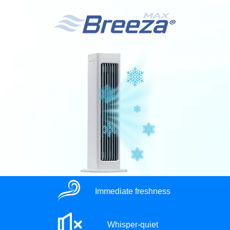
Immediate freshness
Whisper-quiet