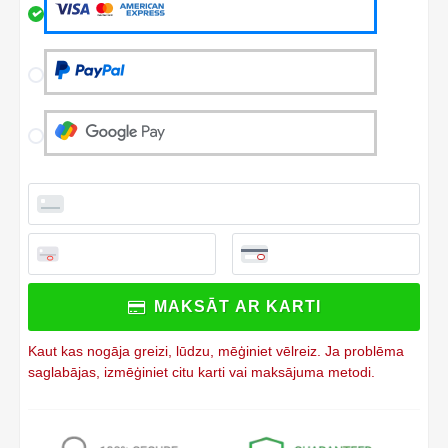
All fields are required unless marked otherwise.
Card number
Expiry date
Security code
Front of card in MM/YY format
3 digits on back of card
MAKSĀT AR KARTI
Kaut kas nogāja greizi, lūdzu, mēģiniet vēlreiz. Ja problēma
saglabājas, izmēģiniet citu karti vai maksājuma metodi.