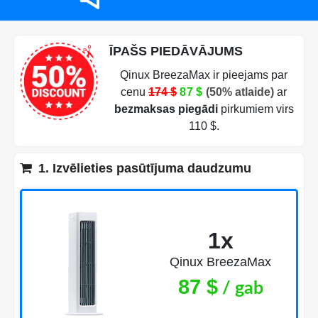
ĪPAŠS PIEDĀVĀJUMS
Qinux BreezaMax ir pieejams par
cenu
174 $
87 $
(50% atlaide)
ar
bezmaksas piegādi
pirkumiem virs
110 $.
1. Izvēlieties pasūtījuma daudzumu
1x
Qinux BreezaMax
87 $
/ gab