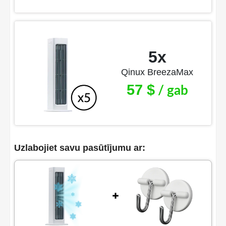
5x
Qinux BreezaMax
57 $
/ gab
Uzlabojiet savu pasūtījumu ar: