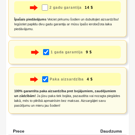
2 gadu garantija
14 $
Īpašais piedāvājums
Veiciet pirkumu šodien un dubultojiet aizsardzību!
Iegūstiet papildu divu gadu garantiju ar mūsu īpašo ierobežota laika
piedāvājumu.
1 gada garantija
9 $
Paka aizsardzība
4 $
100% garantēta paka aizsardzība pret bojājumiem, zaudējumiem
un zādzībām!
Ja jūsu paka tiek bojāta, pazaudēta vai nozagta piegādes
laikā, mēs to pilnībā apmainīsim bez maksas. Aizsargājiet savu
pasūtījumu un mieru jau šodien!
Prece
Daudzums