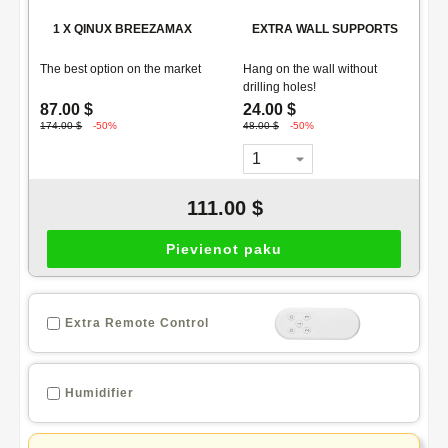
1
X
QINUX BREEZAMAX
EXTRA WALL SUPPORTS
The best option on the market
Hang on the wall without
drilling holes!
87.00 $
24.00 $
174.00 $
-50%
48.00 $
-50%
111.00 $
Pievienot paku
Extra Remote Control
Humidifier