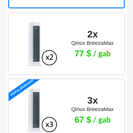
2x
Qinux BreezaMax
77 $
/ gab
POPULĀRĀKAIS!
3x
Qinux BreezaMax
67 $
/ gab