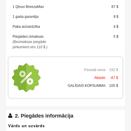
1 Qinux BreezaMax
87 $
1 gada garantija
9 $
Paka aizsardzība
4 $
Piegādes izmaksas
5 $
(Bezmaksas piegāde
pirkumiem virs 110 $.)
Parastā cena:
192 $
Atlaide:
-87 $
GALĪGAIS KOPSUMMA:
105 $
2. Piegādes informācija
Vārds un uzvārds