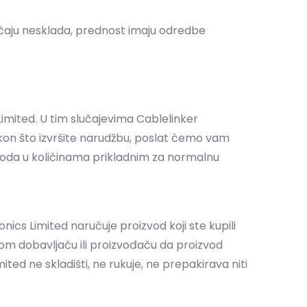
lučaju nesklada, prednost imaju odredbe
imited. U tim slučajevima Cablelinker
Nakon što izvršite narudžbu, poslat ćemo vam
izvoda u količinama prikladnim za normalnu
cs Limited naručuje proizvod koji ste kupili
g tom dobavljaču ili proizvođaču da proizvod
ted ne skladišti, ne rukuje, ne prepakirava niti