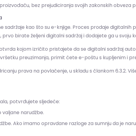
i proizvođaču, bez prejudiciranja svojih zakonskih obveza
a
sadržaje kao što su e-knjige. Proces prodaje digitalnih p
prvo birate željeni digitalni sadržaj i dodajete ga u svoju 
otvrda kojom izričito pristajete da se digitalni sadržaj 
vršetku preuzimanja, primit ćete e-poštu s kupljenim i p
canju prava na povlačenje, u skladu s člankom 6.3.2. Više
la, potvrđujete sljedeće:
no valjane narudžbe.
narudžbe. Ako imamo opravdane razloge za sumnju da je na