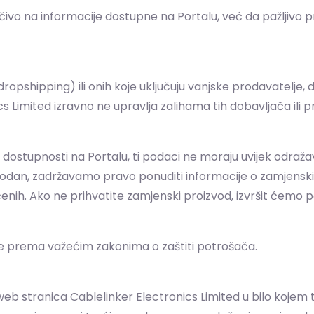
ivo na informacije dostupne na Portalu, već da pažljivo pro
pshipping) ili onih koje uključuju vanjske prodavatelje, 
cs Limited izravno ne upravlja zalihama tih dobavljača il
 dostupnosti na Portalu, ti podaci ne moraju uvijek odraža
rodan, zadržavamo pravo ponuditi informacije o zamjenskim
čenih. Ako ne prihvatite zamjenski proizvod, izvršit ćemo 
e prema važećim zakonima o zaštiti potrošača.
stranica Cablelinker Electronics Limited u bilo kojem trenutk