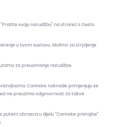
ratite svoju narudžbu" na stranici s često
aćenje u svom sustavu. Molimo za strpljenje
uputama za preuzimanje narudžbe.
 pristojbama. Carinske naknade primjenjuju se
mited ne preuzima odgovornost za takve
s putem obrasca u dijelu "Carinske pristojbe"
.