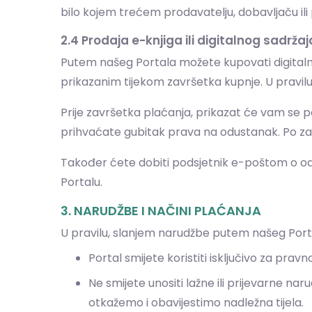
bilo kojem trećem prodavatelju, dobavljaču il
2.4 Prodaja e-knjiga ili digitalnog sadržaj
Putem našeg Portala možete kupovati digitalne 
prikazanim tijekom završetka kupnje. U pravilu, 
Prije završetka plaćanja, prikazat će vam se p
prihvaćate gubitak prava na odustanak. Po za
Također ćete dobiti podsjetnik e-poštom o odri
Portalu.
3. NARUDŽBE I NAČINI PLAĆANJA
U pravilu, slanjem narudžbe putem našeg Porta
Portal smijete koristiti isključivo za prav
Ne smijete unositi lažne ili prijevarne 
otkažemo i obavijestimo nadležna tijela.