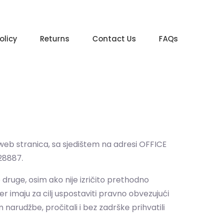
olicy
Returns
Contact Us
FAQs
 web stranica, sa sjedištem na adresi OFFICE
28887.
e druge, osim ako nije izričito prethodno
er imaju za cilj uspostaviti pravno obvezujući
 narudžbe, pročitali i bez zadrške prihvatili