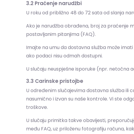
3.2 Praćenje narudžbi
U roku od približno 48 do 72 sata od slanja n
Ako je narudžba obrađena, broj za praćenje mo
postavljanim pitanjima (FAQ).
Imajte na umu da dostavna služba može imati 
ako podaci nisu odmah dostupni.
U slučaju neuspješne isporuke (npr. netočna a
3.3 Carinske pristojbe
U određenim slučajevima dostavna služba ili c
nasumično i izvan su naše kontrole. Vi ste od
troškove.
U slučaju primitka takve obavijesti, preporuču
među FAQ, uz priloženu fotografiju računa, ka