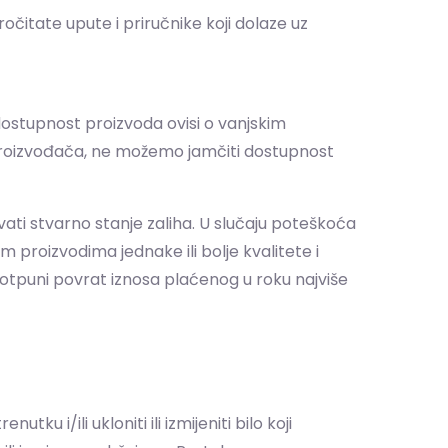
čitate upute i priručnike koji dolaze uz
dostupnost proizvoda ovisi o vanjskim
i proizvođača, ne možemo jamčiti dostupnost
vati stvarno stanje zaliha. U slučaju poteškoća
 proizvodima jednake ili bolje kvalitete i
potpuni povrat iznosa plaćenog u roku najviše
u i/ili ukloniti ili izmijeniti bilo koji