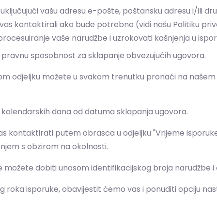
, uključujući vašu adresu e-pošte, poštansku adresu i/ili d
as kontaktirali ako bude potrebno (vidi našu Politiku priv
ocesuiranje vaše narudžbe i uzrokovati kašnjenja u ispor
ate pravnu sposobnost za sklapanje obvezujućih ugovora.
vom odjeljku možete u svakom trenutku pronaći na našem 
30 kalendarskih dana od datuma sklapanja ugovora.
 kontaktirati putem obrasca u odjeljku "Vrijeme isporuke"
enjem s obzirom na okolnosti.
možete dobiti unosom identifikacijskog broja narudžbe i e
roka isporuke, obavijestit ćemo vas i ponuditi opciju nas