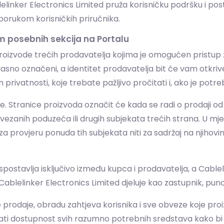
lelinker Electronics Limited pruža korisničku podršku i po
sporukom korisničkih priručnika.
m posebnih sekcija na Portalu
roizvode trećih prodavatelja kojima je omogućen pristu
 će jasno označeni, a identitet prodavatelja bit će vam otkr
privatnosti, koje trebate pažljivo pročitati i, ako je potreb
 Stranice proizvoda označit će kada se radi o prodaji od
ezanih poduzeća ili drugih subjekata trećih strana. U mj
a provjeru ponuda tih subjekata niti za sadržaj na njihov
ostavlja isključivo između kupca i prodavatelja, a Cablel
Cablelinker Electronics Limited djeluje kao zastupnik, pu
je prodaje, obradu zahtjeva korisnika i sve obveze koje pro
rati dostupnost svih razumno potrebnih sredstava kako bi 