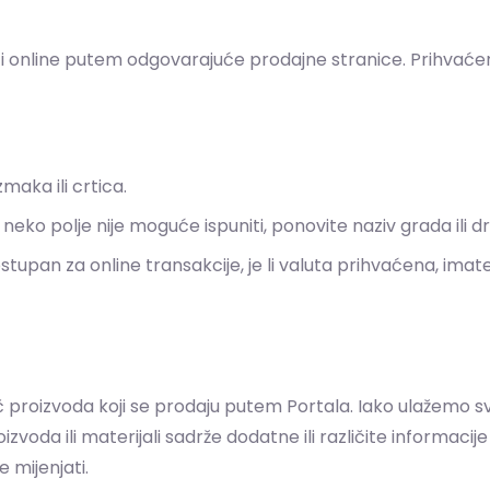
 online putem odgovarajuće prodajne stranice. Prihvaćeni 
maka ili crtica.
neko polje nije moguće ispuniti, ponovite naziv grada ili d
tupan za online transakcije, je li valuta prihvaćena, imate l
ač proizvoda koji se prodaju putem Portala. Iako ulažemo 
voda ili materijali sadrže dodatne ili različite informaci
 mijenjati.