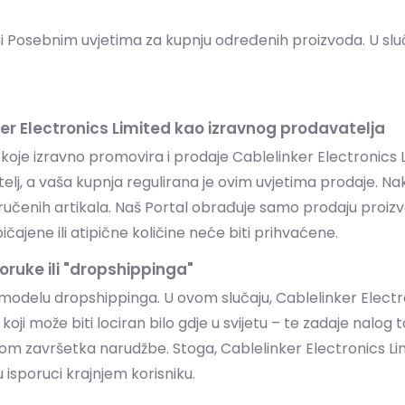
njeni Posebnim uvjetima za kupnju određenih proizvoda. U s
ker Electronics Limited kao izravnog prodavatelja
oje izravno promovira i prodaje Cablelinker Electronics L
atelj, a vaša kupnja regulirana je ovim uvjetima prodaje. 
 naručenih artikala. Naš Portal obrađuje samo prodaju pro
ajene ili atipične količine neće biti prihvaćene.
oruke ili "dropshippinga"
elu dropshippinga. U ovom slučaju, Cablelinker Electroni
koji može biti lociran bilo gdje u svijetu – te zadaje nalo
ikom završetka narudžbe. Stoga, Cablelinker Electronics Limi
u isporuci krajnjem korisniku.