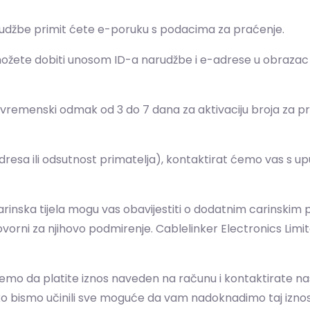
arudžbe primit ćete e-poruku s podacima za praćenje.
žete dobiti unosom ID-a narudžbe i e-adrese u obrazac "P
vremenski odmak od 3 do 7 dana za aktivaciju broja za pr
dresa ili odsutnost primatelja), kontaktirat ćemo vas s 
arinska tijela mogu vas obavijestiti o dodatnim carinskim
govorni za njihovo podmirenje. Cablelinker Electronics Li
jemo da platite iznos naveden na računu i kontaktirate na
ko bismo učinili sve moguće da vam nadoknadimo taj iznos