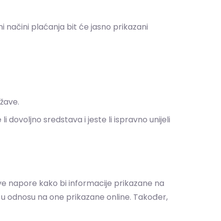
načini plaćanja bit će jasno prikazani
ržave.
i dovoljno sredstava i jeste li ispravno unijeli
sve napore kako bi informacije prikazane na
je u odnosu na one prikazane online. Također,