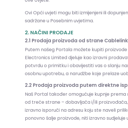
ove Uvjete.
Ovi Opći uvjeti mogu biti izmijenjeni ili dopu
sadržane u Posebnim uvjetima.
2. NAČINI PRODAJE
2.1 Prodaja proizvoda od strane Cablelin
Putem našeg Portala možete kupiti proizvode k
Electronics Limited djeluje kao izravni prodav
potvrdu o primitku i obavijestiti vas o slanju
osobnu upotrebu, a narudžbe koje prelaze uobič
2.2 Prodaja proizvoda putem direktne isp
Naš Portal također omogućuje kupnje prema mod
od treće strane – dobavljača i/ili proizvođača, 
izravno isporuči na adresu koju ste naveli pril
ponovno šalje proizvode, niti izravno sudjeluje 