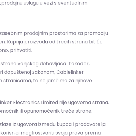
stprodajnu uslugu u vezi s eventualnim
p zasebnim prodajnim prostorima za promociju
iven. Kupnja proizvoda od trećih strana bit će
no, prihvatiti.
 strane vanjskog dobavljača. Također,
eri dopuštenoj zakonom, Cablelinker
im stranicama, te ne jamčimo za njihove
inker Electronics Limited nije ugovorna strana.
nomoćnik ili opunomoćenik treće strane.
izlaze iz ugovora između kupca i prodavatelja.
korisnici mogli ostvariti svoja prava prema